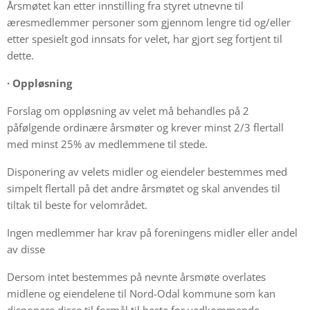
Årsmøtet kan etter innstilling fra styret utnevne til
æresmedlemmer personer som gjennom lengre tid og/eller
etter spesielt god innsats for velet, har gjort seg fortjent til
dette.
·
Oppløsning
Forslag om oppløsning av velet må behandles på 2
påfølgende ordinære årsmøter og krever minst 2/3 flertall
med minst 25% av medlemmene til stede.
Disponering av velets midler og eiendeler bestemmes med
simpelt flertall på det andre årsmøtet og skal anvendes til
tiltak til beste for velområdet.
Ingen medlemmer har krav på foreningens midler eller andel
av disse
Dersom intet bestemmes på nevnte årsmøte overlates
midlene og eiendelene til Nord-Odal kommune som kan
disponere disse til formål til beste for vedkommende