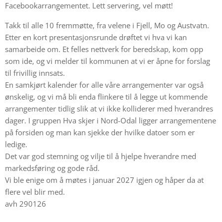
Facebookarrangementet. Lett servering, vel møtt!
Takk til alle 10 fremmøtte, fra velene i Fjell, Mo og Austvatn.
Etter en kort presentasjonsrunde drøftet vi hva vi kan
samarbeide om. Et felles nettverk for beredskap, kom opp
som ide, og vi melder til kommunen at vi er åpne for forslag
til frivillig innsats.
En samkjørt kalender for alle våre arrangementer var også
ønskelig, og vi må bli enda flinkere til å legge ut kommende
arrangementer tidlig slik at vi ikke kolliderer med hverandres
dager. I gruppen Hva skjer i Nord-Odal ligger arrangementene
på forsiden og man kan sjekke der hvilke datoer som er
ledige.
Det var god stemning og vilje til å hjelpe hverandre med
markedsføring og gode råd.
Vi ble enige om å møtes i januar 2027 igjen og håper da at
flere vel blir med.
avh 290126