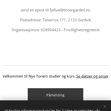
send en epost til fjellvel@tonergarden.no
Postadresse: Tonerroa 171, 2133 Gardvik
Organisasjonsnr 928904423 - Frivillighetsregisteret
Velkommen til Nye Toners studier og kurs.
Se datoer og priser
Påmelding
Vi bruker informasjonskapsler for å sikre at nettsiden vår