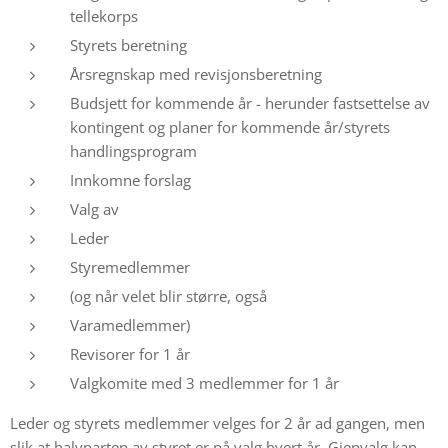
tellekorps
Styrets beretning
Årsregnskap med revisjonsberetning
Budsjett for kommende år - herunder fastsettelse av
kontingent og planer for kommende år/styrets
handlingsprogram
Innkomne forslag
Valg av
Leder
Styremedlemmer
(og når velet blir større, også
Varamedlemmer)
Revisorer for 1 år
Valgkomite med 3 medlemmer for 1 år
Leder og styrets medlemmer velges for 2 år ad gangen, men
slik at halvparten av styret er på valg hvert år. Gjenvalg kan