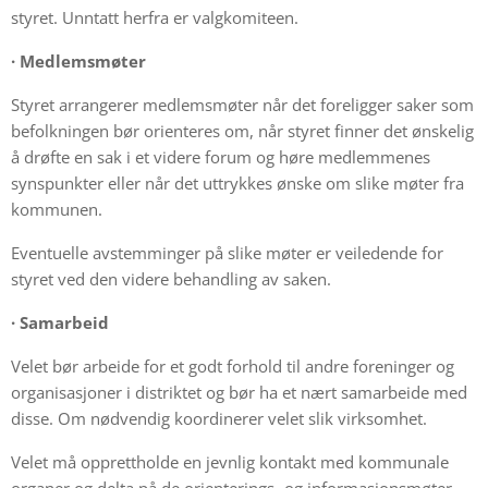
styret. Unntatt herfra er valgkomiteen.
·
Medlemsmøter
Styret arrangerer medlemsmøter når det foreligger saker som
befolkningen bør orienteres om, når styret finner det ønskelig
å drøfte en sak i et videre forum og høre medlemmenes
synspunkter eller når det uttrykkes ønske om slike møter fra
kommunen.
Eventuelle avstemminger på slike møter er veiledende for
styret ved den videre behandling av saken.
·
Samarbeid
Velet bør arbeide for et godt forhold til andre foreninger og
organisasjoner i distriktet og bør ha et nært samarbeide med
disse. Om nødvendig koordinerer velet slik virksomhet.
Velet må opprettholde en jevnlig kontakt med kommunale
organer og delta på de orienterings- og informasjonsmøter