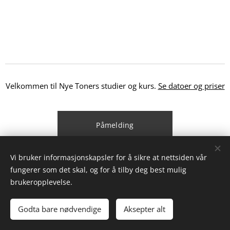
Velkommen til Nye Toners studier og kurs.
Se datoer og priser
Påmelding
Vi bruker informasjonskapsler for å sikre at nettsiden vår
Kontakt Tonergarden
fungerer som det skal, og for å tilby deg best mulig
brukeropplevelse.
Godta bare nødvendige
Aksepter alt
Tonergarden Tonerroa 171 N-2133 Gardvik
Informasjonskapsler