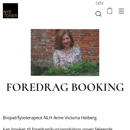
SØK
FOREDRAG BOOKING
Biopat/fytoterapeut NLH Anne Victoria Heiberg
kan bookes til foredrag/kurs/workshop innen følgende