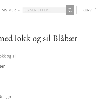
VIS MER
KURV
med lokk og sil Blåbær
kk og sil
bær
Design