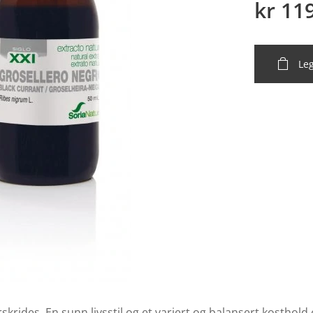
kr
11
Leg
rides. En sunn livsstil og et variert og balansert kosthold e