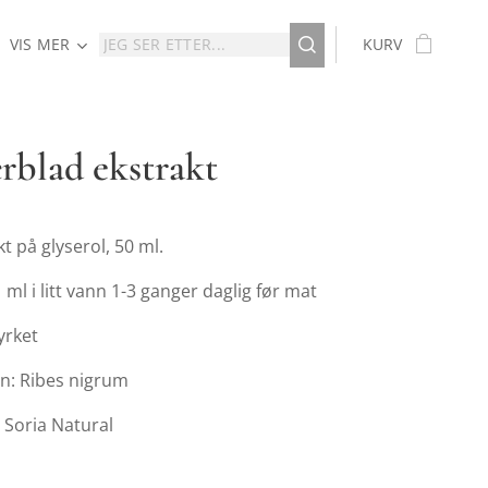
VIS MER
KURV
rblad ekstrakt
t på glyserol, 50 ml.
 ml i litt vann 1-3 ganger daglig før mat
yrket
vn: Ribes nigrum
 Soria Natural