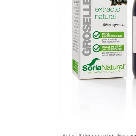
Anbefalt døgndose bør ikke oversk