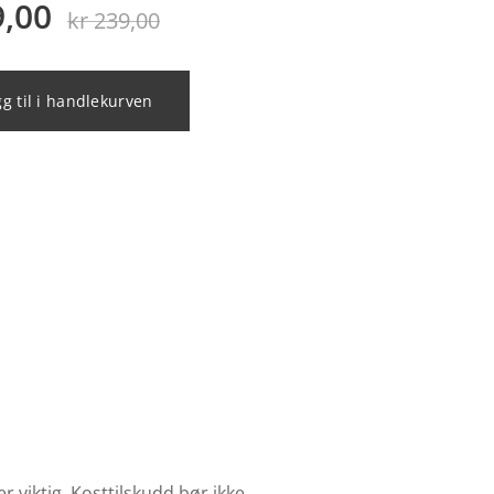
9,00
kr
239,00
g til i handlekurven
r viktig. Kosttilskudd bør ikke