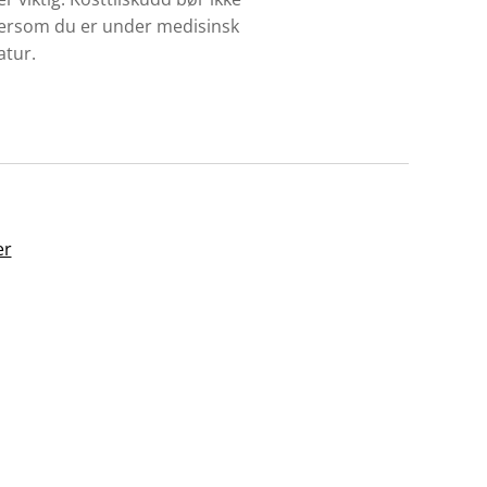
dersom du er under medisinsk
atur.
er