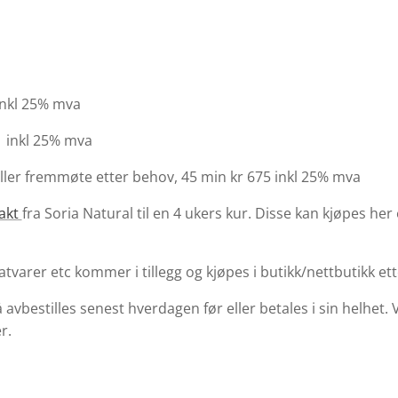
inkl 25% mva
0 inkl 25% mva
eller fremmøte etter behov, 45 min kr 675 inkl 25% mva
rakt
fra Soria Natural til en 4 ukers kur. Disse kan kjøpes he
tvarer etc kommer i tillegg og kjøpes i butikk/nettbutikk et
avbestilles senest hverdagen før eller betales i sin helhet.
r.