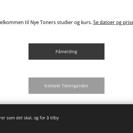
elkommen til Nye Toners studier og kurs.
Se datoer og pris
Påmelding
Kontakt Tonergarden
er som det skal, og for å tilby
Tonergarden Tonerroa 171 N-2133 Gardvik
Informasjonskapsler