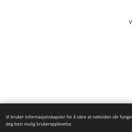
V
Vi bruker informasjonskapsler for å sikre at nettsiden vår funger
deg best mulig brukeropplevelse.