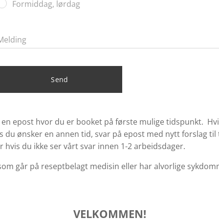
Formiddag, lørdag
Melding
Send
 en epost hvor du er booket på første mulige tidspunkt. Hv
s du ønsker en annen tid, svar på epost med nytt forslag ti
er hvis du ikke ser vårt svar innen 1-2 arbeidsdager.
som går på reseptbelagt medisin eller har alvorlige sykdo
VELKOMMEN!