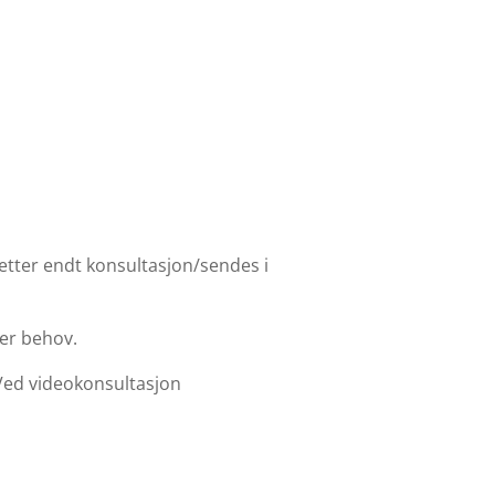
r etter endt konsultasjon/sendes i
ter behov.
 Ved videokonsultasjon